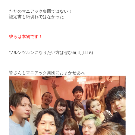
ただのマニアック集団ではない！
認定書も紙切れではなかった
彼らは本物です！
ツルンツルンになりたい方はぜひฅ( ≖‿≖ฺ ฅ)
皆さんもマニアック集団におまかせあれ