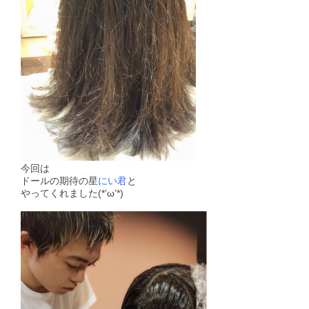
今回は
ドールの
期待の星
にい君
と
やってくれました(*’ω’*)