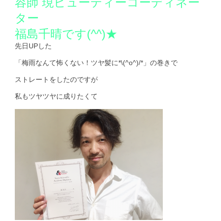
容師 現ビューティーコーディネー
お問い合わせ
ター
福島千晴です(^^)★
先日UPした
「梅雨なんて怖くない！ツヤ髪に*\(^o^)/*」の巻きで
ストレートをしたのですが
私もツヤツヤに成りたくて