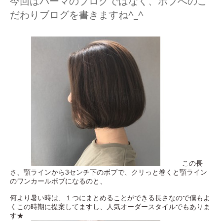
今回はパーマのブログではなく、ボブへのこ
お問い合わせ
だわりブログを書きますね^_^
この長
さ、顎ラインから3センチ下のボブで、クリっと巻くと顎ライン
のワンカールボブになるのと、
何より暑い時は、１つにまとめることができる長さなので僕もよ
くこの時期に提案してますし、人気オーダースタイルでもありま
す★