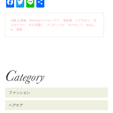
Facebook
Twitter
Line
共
有
大阪 心斎橋 Doll hair ドールヘアー 美容室 ヘアサロン 大
人ガーリー 大人可愛い アンティーク ヨーロッパ ゆるふ
わ 個室
ファッション
ヘアケア