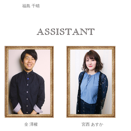
福島 千晴
全 澤權
宮西 あすか