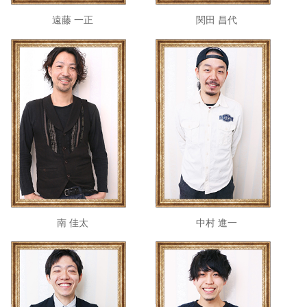
遠藤 一正
関田 昌代
南 佳太
中村 進一