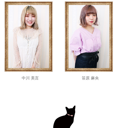
中川 美言
笹原 麻央